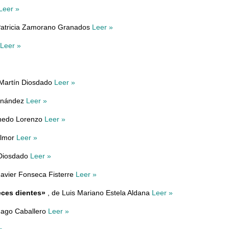
Leer »
Patricia Zamorano Granados
Leer »
Leer »
Martín Diosdado
Leer »
ernández
Leer »
Ahedo Lorenzo
Leer »
almor
Leer »
 Diosdado
Leer »
Javier Fonseca Fisterre
Leer »
eces dientes»
, de Luis Mariano Estela Aldana
Leer »
Gago Caballero
Leer »