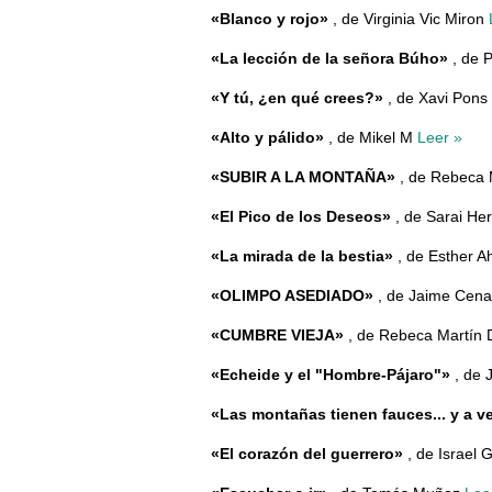
«Blanco y rojo»
, de Virginia Vic Miron
«La lección de la señora Búho»
, de 
«Y tú, ¿en qué crees?»
, de Xavi Pons
«Alto y pálido»
, de Mikel M
Leer »
«SUBIR A LA MONTAÑA»
, de Rebeca 
«El Pico de los Deseos»
, de Sarai H
«La mirada de la bestia»
, de Esther 
«OLIMPO ASEDIADO»
, de Jaime Cen
«CUMBRE VIEJA»
, de Rebeca Martín
«Echeide y el "Hombre-Pájaro"»
, de 
«Las montañas tienen fauces... y a v
«El corazón del guerrero»
, de Israel 