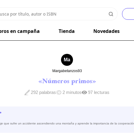
bros en campaña
Tienda
Novedades
Ma
Margabetanzos93
«Números primos»
292 palabras
2 minutos
97 lecturas
»
je que sufre un accidente ascendiendo una montaña y aprende la importancia de la cooperación