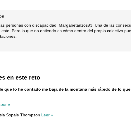
on
as personas con discapacidad, Margabetanzos93. Una de las consecuen
 este. Pero lo que no entiendo es cómo dentro del propio colectivo pu
itaciones.
es en este reto
a de que lo he contado me baja de la montaña más rápido de lo qu
Leer »
asia Sopale Thompson
Leer »