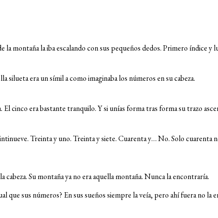
 de la montaña la iba escalando con sus pequeños dedos. Primero índice y 
la silueta era un símil a como imaginaba los números en su cabeza.
a. El cinco era bastante tranquilo. Y si unías forma tras forma su trazo asc
eintinueve. Treinta y uno. Treinta y siete. Cuarenta y… No. Solo cuarenta no
a cabeza. Su montaña ya no era aquella montaña. Nunca la encontraría.
al que sus números? En sus sueños siempre la veía, pero ahí fuera no la 