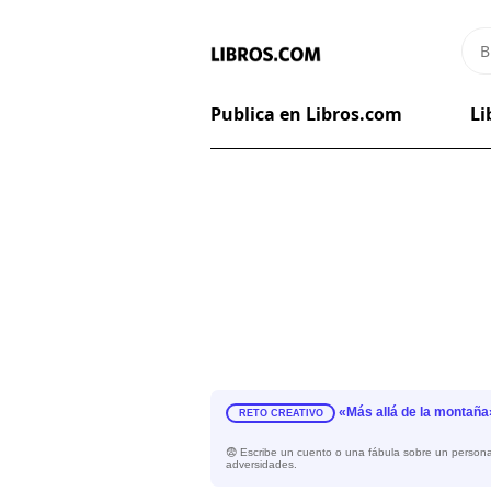
Publica en Libros.com
Li
«Más allá de la montaña
RETO CREATIVO
😨 Escribe un cuento o una fábula sobre un persona
adversidades.