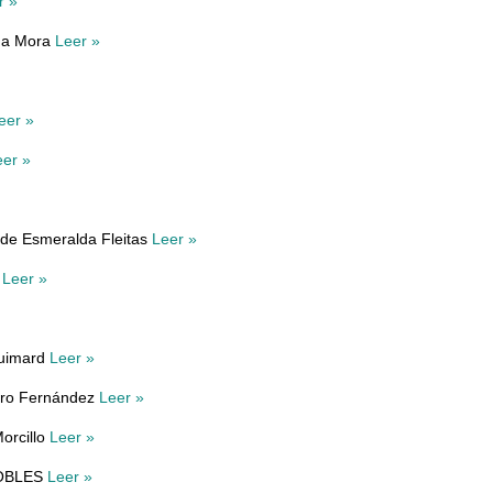
r »
ida Mora
Leer »
eer »
eer »
 de Esmeralda Fleitas
Leer »
s
Leer »
Guimard
Leer »
ero Fernández
Leer »
Morcillo
Leer »
ROBLES
Leer »