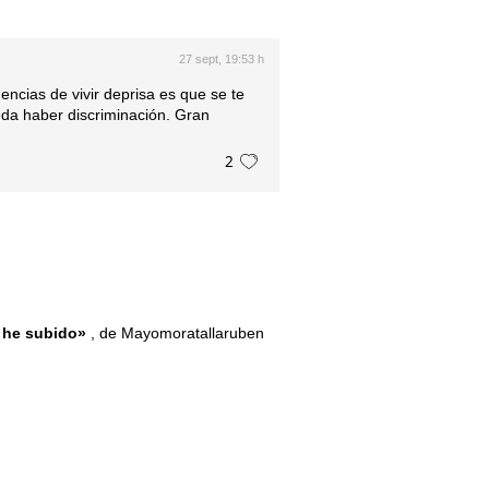
27 sept, 19:53 h
cias de vivir deprisa es que se te
eda haber discriminación. Gran
2
e he subido»
, de Mayomoratallaruben