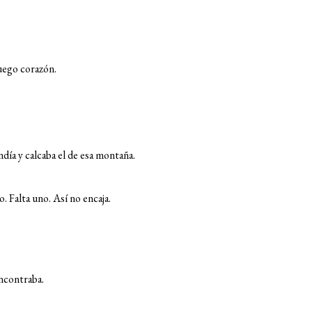
luego corazón.
endía y calcaba el de esa montaña.
. Falta uno. Así no encaja.
encontraba.