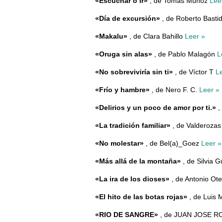
«Escuchar o ir»
, de Tomás Muñoz
Lee
«Día de excursión»
, de Roberto Bast
«Makalu»
, de Clara Bahillo
Leer »
«Oruga sin alas»
, de Pablo Malagón
L
«No sobreviviría sin ti»
, de Víctor T
L
«Frío y hambre»
, de Nero F. C.
Leer »
«Delirios y un poco de amor por ti.»
,
«La tradición familiar»
, de Valderoza
«No molestar»
, de Bel(a)_Goez
Leer »
«Más allá de la montaña»
, de Silvia 
«La ira de los dioses»
, de Antonio Ot
«El hito de las botas rojas»
, de Luis 
«RIO DE SANGRE»
, de JUAN JOSE 