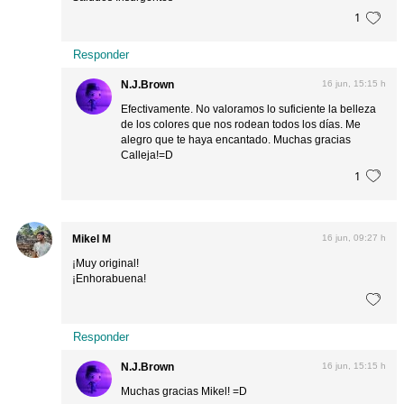
1
Responder
N.J.Brown
16 jun, 15:15 h
Efectivamente. No valoramos lo suficiente la belleza
de los colores que nos rodean todos los días. Me
alegro que te haya encantado. Muchas gracias
Calleja!=D
1
Mikel M
16 jun, 09:27 h
¡Muy original!
¡Enhorabuena!
Responder
N.J.Brown
16 jun, 15:15 h
Muchas gracias Mikel! =D