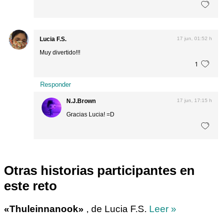
Lucia F.S.
17 jun, 01:52 h
Muy divertido!!!
1
Responder
N.J.Brown
17 jun, 17:15 h
Gracias Lucia! =D
Otras historias participantes en
este reto
«Thuleinnanook»
, de Lucia F.S.
Leer »