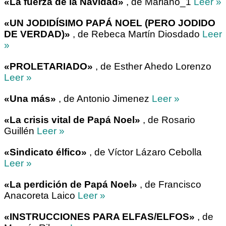
«La fuerza de la Navidad»
, de Mariano_1
Leer »
«UN JODIDÍSIMO PAPÁ NOEL (PERO JODIDO
DE VERDAD)»
, de Rebeca Martín Diosdado
Leer
»
«PROLETARIADO»
, de Esther Ahedo Lorenzo
Leer »
«Una más»
, de Antonio Jimenez
Leer »
«La crisis vital de Papá Noel»
, de Rosario
Guillén
Leer »
«Sindicato élfico»
, de Víctor Lázaro Cebolla
Leer »
«La perdición de Papá Noel»
, de Francisco
Anacoreta Laico
Leer »
«INSTRUCCIONES PARA ELFAS/ELFOS»
, de