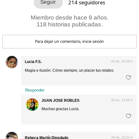
214
seguidores
Miembro desde hace 9 años.
118 historias publicadas.
Para dejar un comentario, inicie sesión
Lucia F.S.
26 dic, 02:38 h
Magia e ilusión. Cómo siempre, un placer tus relatos.
Responder
JUAN JOSE ROBLES
30 dic, 15:58 h
Muchas gracias Lucia.
Rebeca Martín Diosdado
26 dic, 23:24 h