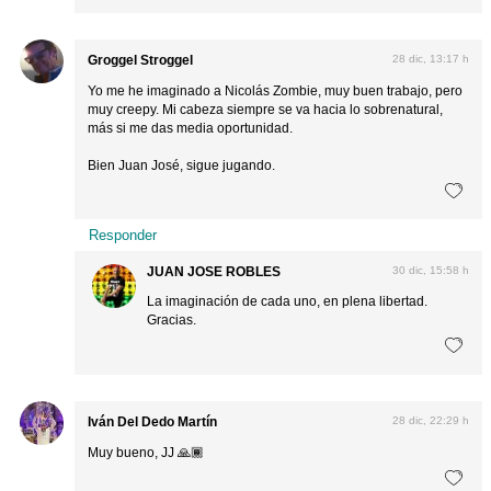
Groggel Stroggel
28 dic, 13:17 h
Yo me he imaginado a Nicolás Zombie, muy buen trabajo, pero
muy creepy. Mi cabeza siempre se va hacia lo sobrenatural,
más si me das media oportunidad.
Bien Juan José, sigue jugando.
Responder
JUAN JOSE ROBLES
30 dic, 15:58 h
La imaginación de cada uno, en plena libertad.
Gracias.
Iván Del Dedo Martín
28 dic, 22:29 h
Muy bueno, JJ 🙏🏾