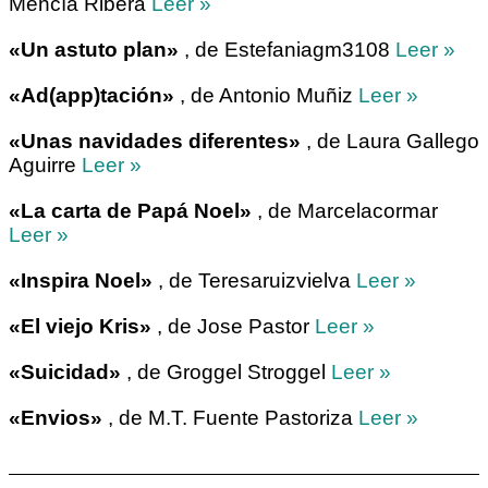
Mencía Ribera
Leer »
«Un astuto plan»
, de Estefaniagm3108
Leer »
«Ad(app)tación»
, de Antonio Muñiz
Leer »
«Unas navidades diferentes»
, de Laura Gallego
Aguirre
Leer »
«La carta de Papá Noel»
, de Marcelacormar
Leer »
«Inspira Noel»
, de Teresaruizvielva
Leer »
«El viejo Kris»
, de Jose Pastor
Leer »
«Suicidad»
, de Groggel Stroggel
Leer »
«Envios»
, de M.T. Fuente Pastoriza
Leer »