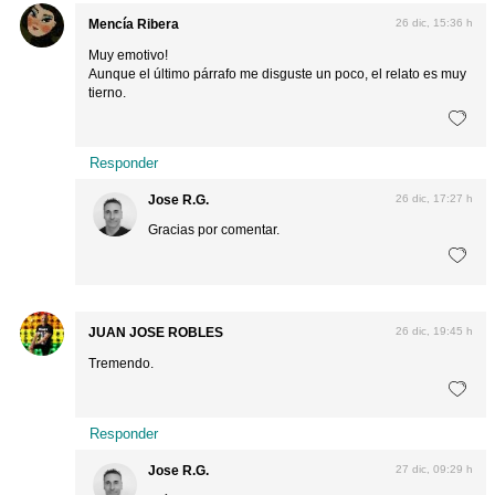
Mencía Ribera
26 dic, 15:36 h
Muy emotivo!
Aunque el último párrafo me disguste un poco, el relato es muy
tierno.
Responder
Jose R.G.
26 dic, 17:27 h
Gracias por comentar.
JUAN JOSE ROBLES
26 dic, 19:45 h
Tremendo.
Responder
Jose R.G.
27 dic, 09:29 h