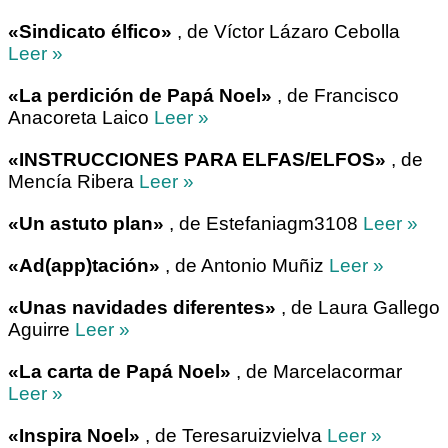
«Sindicato élfico»
, de Víctor Lázaro Cebolla
Leer »
«La perdición de Papá Noel»
, de Francisco
Anacoreta Laico
Leer »
«INSTRUCCIONES PARA ELFAS/ELFOS»
, de
Mencía Ribera
Leer »
«Un astuto plan»
, de Estefaniagm3108
Leer »
«Ad(app)tación»
, de Antonio Muñiz
Leer »
«Unas navidades diferentes»
, de Laura Gallego
Aguirre
Leer »
«La carta de Papá Noel»
, de Marcelacormar
Leer »
«Inspira Noel»
, de Teresaruizvielva
Leer »