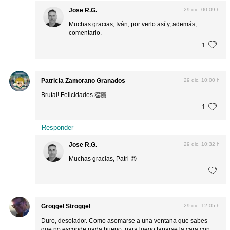
Jose R.G.
29 dic, 00:09 h
Muchas gracias, Iván, por verlo así y, además,
comentarlo.
1
Patricia Zamorano Granados
29 dic, 10:00 h
Brutal! Felicidades 👏🏼
1
Responder
Jose R.G.
29 dic, 10:32 h
Muchas gracias, Patri 😍
Groggel Stroggel
29 dic, 12:05 h
Duro, desolador. Como asomarse a una ventana que sabes
que no esconde nada bueno, para luego taparse la cara con