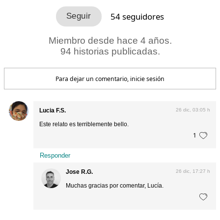
54
seguidores
Miembro desde hace 4 años.
94 historias publicadas.
Para dejar un comentario, inicie sesión
Lucia F.S.
26 dic, 03:05 h
Este relato es terriblemente bello.
1
Responder
Jose R.G.
26 dic, 17:27 h
Muchas gracias por comentar, Lucía.