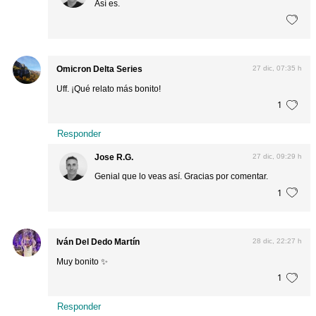
Así es.
Omicron Delta Series
27 dic, 07:35 h
Uff. ¡Qué relato más bonito!
1
Responder
Jose R.G.
27 dic, 09:29 h
Genial que lo veas así. Gracias por comentar.
1
Iván Del Dedo Martín
28 dic, 22:27 h
Muy bonito ✨
1
Responder