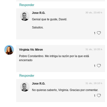
Responder
Jose R.G.
30 dic, 23:40 h
Genial que te guste, David.
Saludos.
1
Virginia Vic Miron
31 dic, 10:35 h
Pobre Constantino. Me intriga la razón por la que está
encerrado
1
Responder
Jose R.G.
31 dic, 19:10 h
No quieras saberlo, Virginia. Gracias por comentar.
1