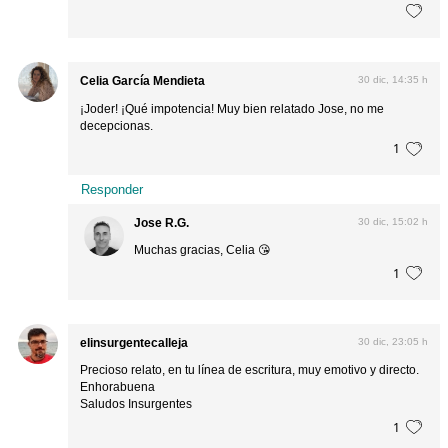
Celia García Mendieta
30 dic, 14:35 h
¡Joder! ¡Qué impotencia! Muy bien relatado Jose, no me
decepcionas.
1
Responder
Jose R.G.
30 dic, 15:02 h
Muchas gracias, Celia 😘
1
elinsurgentecalleja
30 dic, 23:05 h
Precioso relato, en tu línea de escritura, muy emotivo y directo.
Enhorabuena
Saludos Insurgentes
1