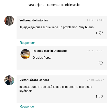
Para dejar un comentario, inicie sesión
Yolibreandohistorias
26 dic, 17:30 h
Jajajajajaja pues sí que tiene un problemón. Muy bueno!
1
Responder
Rebeca Martín Diosdado
29 dic, 12:21 h
Gracias Pepa!
Víctor Lázaro Cebolla
27 dic, 10:31 h
jajajaja, pues sí que está jodido el pobre. He disfrutado
leyéndolo.
1
Responder