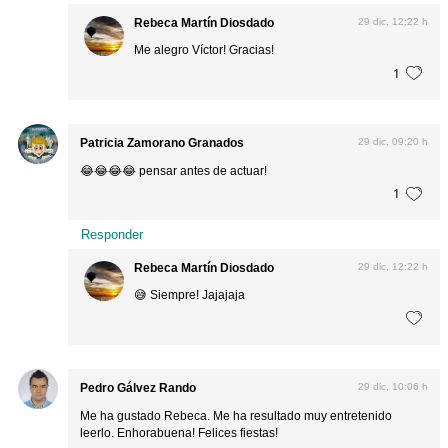
Rebeca Martín Diosdado
29 dic, 12:22 h
Me alegro Víctor! Gracias!
1
Patricia Zamorano Granados
29 dic, 09:20 h
😂😂😂😂 pensar antes de actuar!
1
Responder
Rebeca Martín Diosdado
29 dic, 12:22 h
😅 Siempre! Jajajaja
Pedro Gálvez Rando
29 dic, 10:06 h
Me ha gustado Rebeca. Me ha resultado muy entretenido
leerlo. Enhorabuena! Felices fiestas!