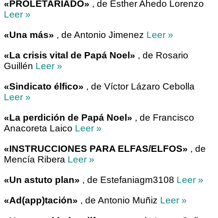
«PROLETARIADO»
, de Esther Ahedo Lorenzo
Leer »
«Una más»
, de Antonio Jimenez
Leer »
«La crisis vital de Papá Noel»
, de Rosario
Guillén
Leer »
«Sindicato élfico»
, de Víctor Lázaro Cebolla
Leer »
«La perdición de Papá Noel»
, de Francisco
Anacoreta Laico
Leer »
«INSTRUCCIONES PARA ELFAS/ELFOS»
, de
Mencía Ribera
Leer »
«Un astuto plan»
, de Estefaniagm3108
Leer »
«Ad(app)tación»
, de Antonio Muñiz
Leer »