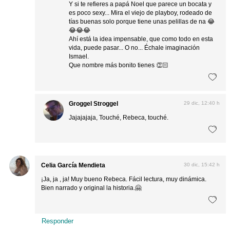
Y si te refieres a papá Noel que parece un bocata y
es poco sexy... Mira el viejo de playboy, rodeado de
tías buenas solo porque tiene unas pelillas de na 😂
😂😂😂
Ahí está la idea impensable, que como todo en esta
vida, puede pasar... O no... Échale imaginación
Ismael.
Que nombre más bonito tienes 👏🏻
Groggel Stroggel
29 dic, 12:40 h
Jajajajaja, Touché, Rebeca, touché.
Celia García Mendieta
30 dic, 15:42 h
¡Ja, ja , ja! Muy bueno Rebeca. Fácil lectura, muy dinámica.
Bien narrado y original la historia.🤗
Responder