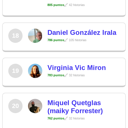
805 puntos
42 historias
Daniel González Irala
18
786 puntos
105 historias
Virginia Vic Miron
19
783 puntos
32 historias
Miquel Quetglas
20
(maiky Forrester)
762 puntos
32 historias