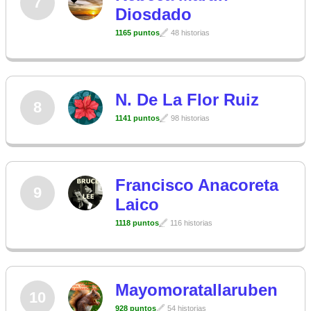
7
Diosdado
1165 puntos
48 historias
N. De La Flor Ruiz
8
1141 puntos
98 historias
Francisco Anacoreta
9
Laico
1118 puntos
116 historias
Mayomoratallaruben
10
928 puntos
54 historias