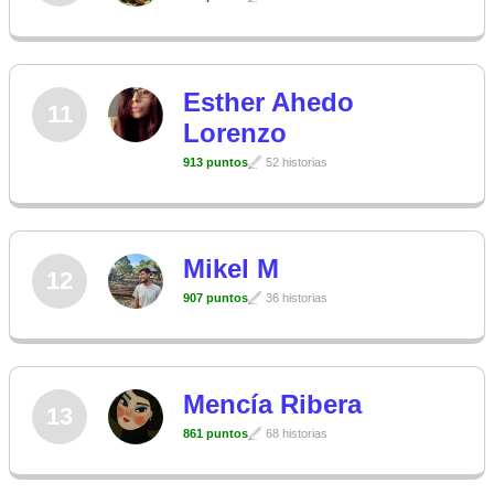
Esther Ahedo
11
Lorenzo
913 puntos
52 historias
Mikel M
12
907 puntos
36 historias
Mencía Ribera
13
861 puntos
68 historias