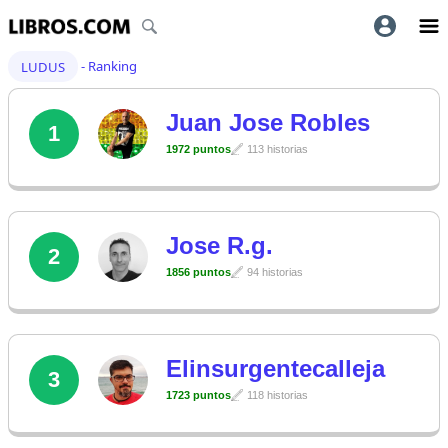
LUDUS
- Ranking
Juan Jose Robles
1
1972 puntos
113 historias
Jose R.g.
2
1856 puntos
94 historias
Elinsurgentecalleja
3
1723 puntos
118 historias