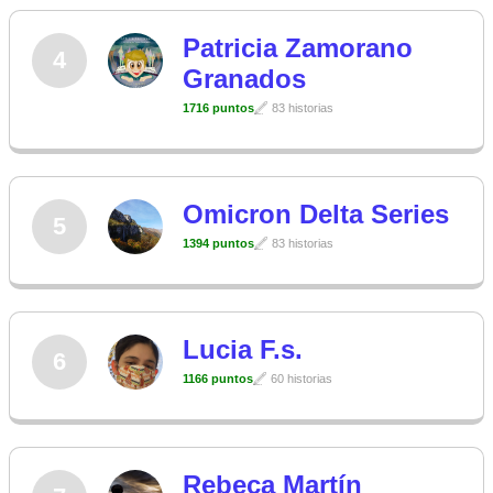
Patricia Zamorano
4
Granados
1716 puntos
83 historias
Omicron Delta Series
5
1394 puntos
83 historias
Lucia F.s.
6
1166 puntos
60 historias
Rebeca Martín