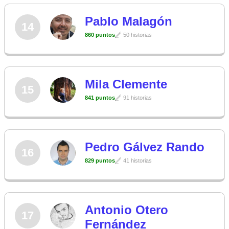
Pablo Malagón
14
860 puntos
50 historias
Mila Clemente
15
841 puntos
91 historias
Pedro Gálvez Rando
16
829 puntos
41 historias
Antonio Otero
17
Fernández