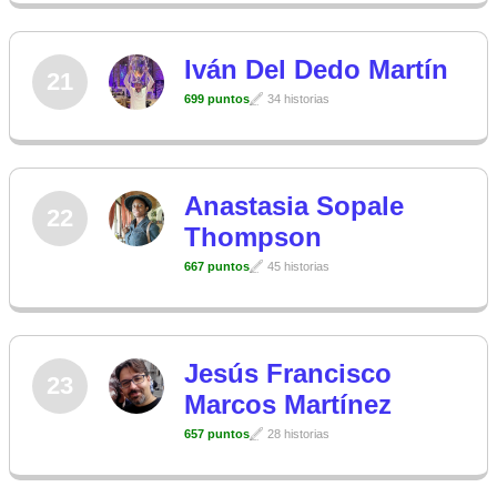
Iván Del Dedo Martín
21
699 puntos
34 historias
Anastasia Sopale
22
Thompson
667 puntos
45 historias
Jesús Francisco
23
Marcos Martínez
657 puntos
28 historias