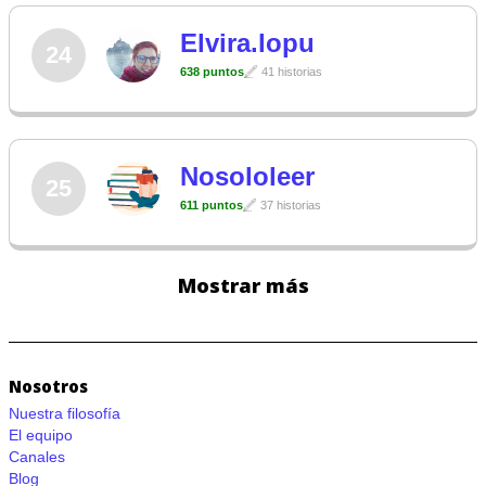
Elvira.lopu
24
638 puntos
41 historias
Nosololeer
25
611 puntos
37 historias
Mostrar más
Nosotros
Nuestra filosofía
El equipo
Canales
Blog