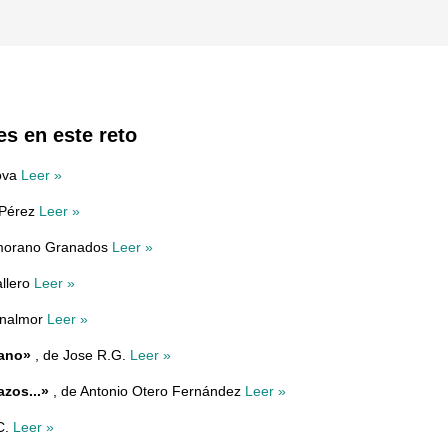
es en este reto
ova
Leer »
 Pérez
Leer »
amorano Granados
Leer »
allero
Leer »
enalmor
Leer »
vano»
, de Jose R.G.
Leer »
azos...»
, de Antonio Otero Fernández
Leer »
C.
Leer »