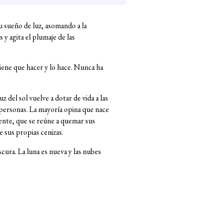
u sueño de luz, asomando a la
 y agita el plumaje de las
tiene que hacer y lo hace. Nunca ha
z del sol vuelve a dotar de vida a las
s personas. La mayoría opina que nace
gente, que se reúne a quemar sus
 sus propias cenizas.
scura. La luna es nueva y las nubes