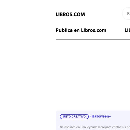
Publica en Libros.com
Li
«Halloween»
RETO CREATIVO
😨 Inspírate en una leyenda local para contar tu en