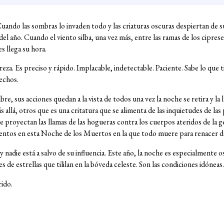
Cuando las sombras lo invaden todo y las criaturas oscuras despiertan de s
l año. Cuando el viento silba, una vez más, entre las ramas de los cipreses
s llega su hora.
za. Es preciso y rápido. Implacable, indetectable. Paciente. Sabe lo que 
hechos.
, sus acciones quedan a la vista de todos una vez la noche se retira y la lu
allá, otros que es una critatura que se alimenta de las inquietudes de la
ue proyectan las llamas de las hogueras contra los cuerpos ateridos de la 
entos en esta Noche de los Muertos en la que todo muere para renacer de
 nadie está a salvo de su influencia. Este año, la noche es especialmente o
es de estrellas que tililan en la bóveda celeste. Son las condiciones idóneas.
rido.