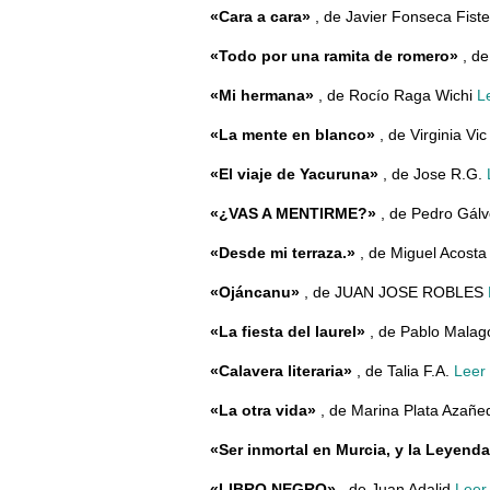
«Cara a cara»
, de Javier Fonseca Fist
«Todo por una ramita de romero»
, de
«Mi hermana»
, de Rocío Raga Wichi
L
«La mente en blanco»
, de Virginia Vi
«El viaje de Yacuruna»
, de Jose R.G.
«¿VAS A MENTIRME?»
, de Pedro Gál
«Desde mi terraza.»
, de Miguel Acost
«Ojáncanu»
, de JUAN JOSE ROBLES
«La fiesta del laurel»
, de Pablo Mala
«Calavera literaria»
, de Talia F.A.
Leer
«La otra vida»
, de Marina Plata Azañ
«Ser inmortal en Murcia, y la Leyend
«LIBRO NEGRO»
, de Juan Adalid
Leer