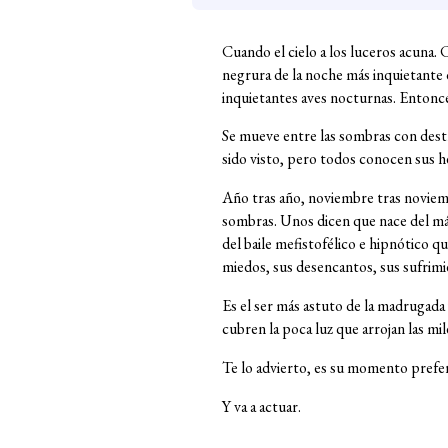
Cuando el cielo a los luceros acuna. 
negrura de la noche más inquietante de
inquietantes aves nocturnas. Entonce
Se mueve entre las sombras con destre
sido visto, pero todos conocen sus 
Año tras año, noviembre tras noviembre
sombras. Unos dicen que nace del más 
del baile mefistofélico e hipnótico q
miedos, sus desencantos, sus sufrimi
Es el ser más astuto de la madrugada y
cubren la poca luz que arrojan las mil
Te lo advierto, es su momento prefe
Y va a actuar.