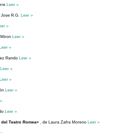
erre
Leer »
 Jose R.G.
Leer »
eer »
c Miron
Leer »
Leer »
vez Rando
Leer »
a
Leer »
Leer »
gón
Leer »
 »
edo
Leer »
a del Teatro Romea»
, de Laura Zafra Moreno
Leer »
 »