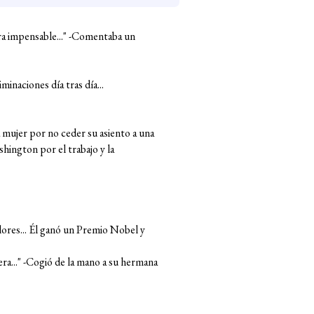
era impensable..." -Comentaba un
inaciones día tras día...
na mujer por no ceder su asiento a una
hington por el trabajo y la
 llores... Él ganó un Premio Nobel y
pera..." -Cogió de la mano a su hermana