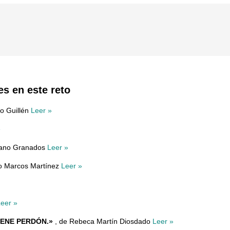
es en este reto
io Guillén
Leer »
»
rano Granados
Leer »
co Marcos Martínez
Leer »
eer »
IENE PERDÓN.»
, de Rebeca Martín Diosdado
Leer »