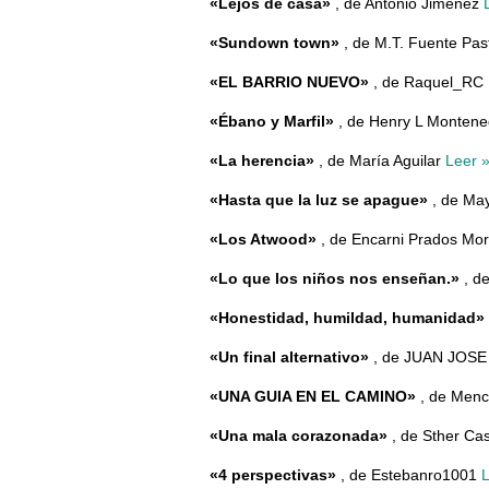
«Lejos de casa»
, de Antonio Jimenez
«Sundown town»
, de M.T. Fuente Pas
«EL BARRIO NUEVO»
, de Raquel_RC
«Ébano y Marfil»
, de Henry L Monten
«La herencia»
, de María Aguilar
Leer 
«Hasta que la luz se apague»
, de Ma
«Los Atwood»
, de Encarni Prados Mo
«Lo que los niños nos enseñan.»
, d
«Honestidad, humildad, humanidad»
«Un final alternativo»
, de JUAN JOS
«UNA GUIA EN EL CAMINO»
, de Menc
«Una mala corazonada»
, de Sther Cast
«4 perspectivas»
, de Estebanro1001
L