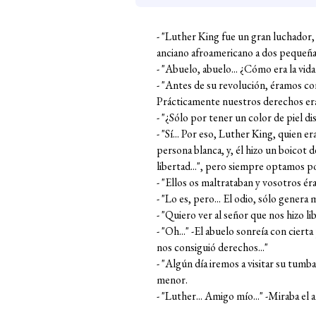
- "Luther King fue un gran luchador,
anciano afroamericano a dos pequeñas 
- "Abuelo, abuelo... ¿Cómo era la vid
- "Antes de su revolución, éramos con
Prácticamente nuestros derechos eran
- "¿Sólo por tener un color de piel di
- "Sí... Por eso, Luther King, quien e
persona blanca, y, él hizo un boicot 
libertad...", pero siempre optamos por
- "Ellos os maltrataban y vosotros érai
- "Lo es, pero... El odio, sólo genera m
- "Quiero ver al señor que nos hizo lib
- "Oh..." -El abuelo sonreía con ciert
nos consiguió derechos..."
- "Algún día iremos a visitar su tumba
menor.
- "Luther... Amigo mío..." -Miraba el a