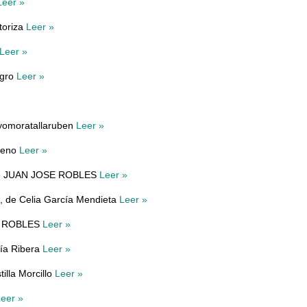
Leer »
toriza
Leer »
Leer »
egro
Leer »
»
yomoratallaruben
Leer »
reno
Leer »
e JUAN JOSE ROBLES
Leer »
, de Celia García Mendieta
Leer »
E ROBLES
Leer »
ía Ribera
Leer »
illa Morcillo
Leer »
eer »