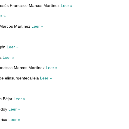
Jesús Francisco Marcos Martínez
Leer »
r »
 Marcos Martínez
Leer »
agón
Leer »
la
Leer »
ancisco Marcos Martínez
Leer »
de elinsurgentecalleja
Leer »
a Béjar
Leer »
Godoy
Leer »
erico
Leer »