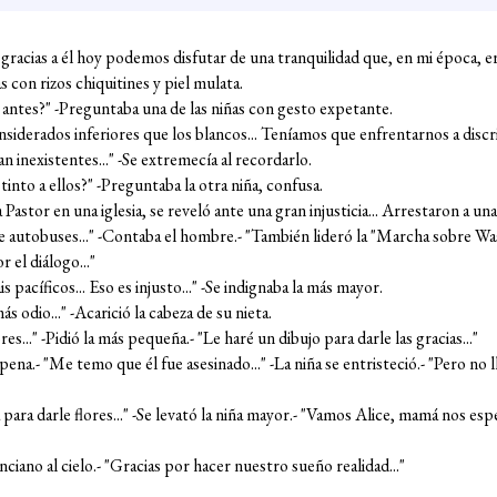
 gracias a él hoy podemos disfutar de una tranquilidad que, en mi época, 
con rizos chiquitines y piel mulata.
a antes?" -Preguntaba una de las niñas con gesto expetante.
siderados inferiores que los blancos... Teníamos que enfrentarnos a discrim
 inexistentes..." -Se extremecía al recordarlo.
stinto a ellos?" -Preguntaba la otra niña, confusa.
ra Pastor en una iglesia, se reveló ante una gran injusticia... Arrestaron a u
de autobuses..." -Contaba el hombre.- "También lideró la "Marcha sobre Was
 el diálogo..."
s pacíficos... Eso es injusto..." -Se indignaba la más mayor.
ás odio..." -Acarició la cabeza de su nieta.
res..." -Pidió la más pequeña.- "Le haré un dibujo para darle las gracias..."
a pena.- "Me temo que él fue asesinado..." -La niña se entristeció.- "Pero no
 para darle flores..." -Se levató la niña mayor.- "Vamos Alice, mamá nos es
nciano al cielo.- "Gracias por hacer nuestro sueño realidad..."