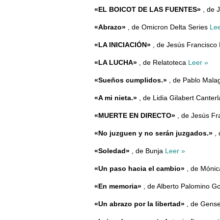
«EL BOICOT DE LAS FUENTES»
, de 
«Abrazo»
, de Omicron Delta Series
Lee
«LA INICIACIÓN»
, de Jesús Francisco
«LA LUCHA»
, de Relatoteca
Leer »
«Sueños cumplidos.»
, de Pablo Mal
«A mi nieta.»
, de Lidia Gilabert Canter
«MUERTE EN DIRECTO»
, de Jesús Fr
«No juzguen y no serán juzgados.»
, 
«Soledad»
, de Bunja
Leer »
«Un paso hacia el cambio»
, de Mónic
«En memoria»
, de Alberto Palomino 
«Un abrazo por la libertad»
, de Gens