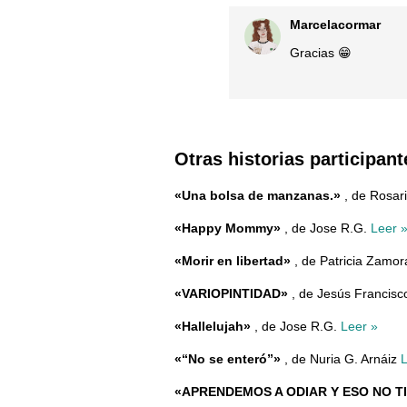
Marcelacormar
Gracias 😁
Otras historias participant
«Una bolsa de manzanas.»
, de Rosar
«Happy Mommy»
, de Jose R.G.
Leer 
«Morir en libertad»
, de Patricia Zamo
«VARIOPINTIDAD»
, de Jesús Francis
«Hallelujah»
, de Jose R.G.
Leer »
«“No se enteró”»
, de Nuria G. Arnáiz
L
«APRENDEMOS A ODIAR Y ESO NO T