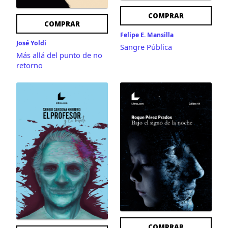
COMPRAR
COMPRAR
Felipe E. Mansilla 
José Yoldi
Sangre Pública
Más allá del punto de no 
retorno
COMPRAR