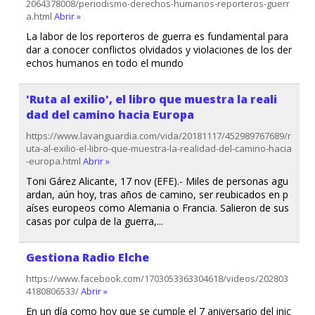
2064378008/periodismo-derechos-humanos-reporteros-guerr
a.html
Abrir »
La labor de los reporteros de guerra es fundamental para
dar a conocer conflictos olvidados y violaciones de los der
echos humanos en todo el mundo
'Ruta al exilio', el libro que muestra la reali
dad del camino hacia Europa
https://www.lavanguardia.com/vida/20181117/452989767689/r
uta-al-exilio-el-libro-que-muestra-la-realidad-del-camino-hacia
-europa.html
Abrir »
Toni Gárez Alicante, 17 nov (EFE).- Miles de personas agu
ardan, aún hoy, tras años de camino, ser reubicados en p
aíses europeos como Alemania o Francia. Salieron de sus
casas por culpa de la guerra,...
Gestiona Radio Elche
https://www.facebook.com/1703053363304618/videos/202803
4180806533/
Abrir »
En un día como hoy que se cumple el 7 aniversario del inic