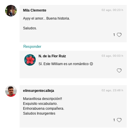
Mila Clemente
02 ago, 00:23 h
Ayyy el amor... Buena historia.
Saludos.
1
Responder
N. de la Flor Ruiz
03 ago, 00:03 h
Sí. Este William es un romántico 😊
elinsurgentecalleja
02 ago, 23:48 h
Maravillosa descripción!!
Exquisito vocabulario.
Enhorabuena compañera.
Saludos Insurgentes
1