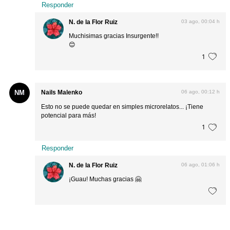
Responder
N. de la Flor Ruiz
03 ago, 00:04 h
Muchisimas gracias Insurgente!!
😊
1
NM
Nails Malenko
06 ago, 00:12 h
Esto no se puede quedar en simples microrelatos... ¡Tiene
potencial para más!
1
Responder
N. de la Flor Ruiz
06 ago, 01:06 h
¡Guau! Muchas gracias 🤗